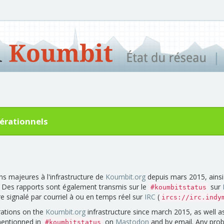
érationnels
ons majeures à l'infrastructure de
Koumbit.org
depuis mars 2015, ainsi
. Des rapports sont également transmis sur le
sur
#koumbitstatus
 signalé par courriel à ou en temps réel sur
IRC
(
ircs://irc.indy
rations on the
Koumbit.org
infrastructure since march 2015, as well
 mentionned in
on
Mastodon
and by email. Any pro
#koumbitstatus