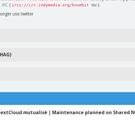
n
IRC
(
ou ).
ircs://irc.indymedia.org/koumbit
longer use twitter
(HAG)
NextCloud mutualisé | Maintenance planned on Shared 